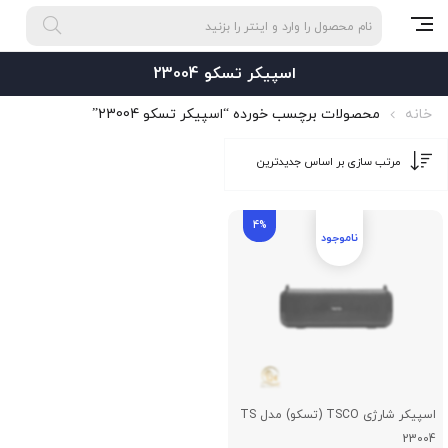
اسپیکر تسکو 23004
خانه
محصولات برچسب خورده “اسپیکر تسکو 23004”
4%
اسپیکر شارژی TSCO (تسکو) مدل TS
23004