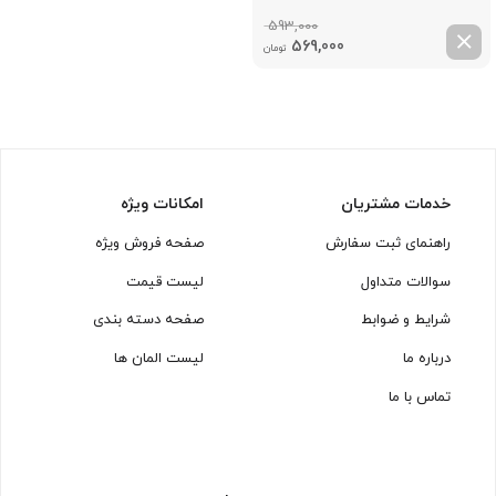
593,000
قیمت
قیمت
569,000
تومان
اصلی:
فعلی:
593,000 تومان
569,000 تومان.
بود.
خدمات مشتریان
امکانات ویژه
راهنمای ثبت سفارش
صفحه فروش ویژه
سوالات متداول
لیست قیمت
شرایط و ضوابط
صفحه دسته بندی
درباره ما
لیست المان ها
تماس با ما