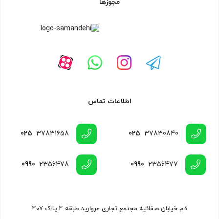
مجوزها
اطلاعات تماس
025
37831658
025
37830840
0990
2356478
0990
2356477
قم خیابان صفائیه مجتمع تجاری مروارید طبقه 4 پلاک 407